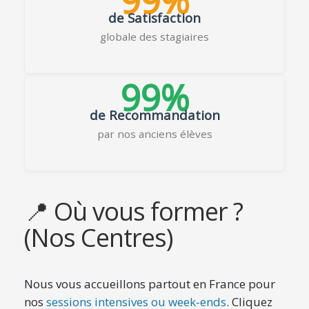
99%
de Satisfaction
globale des stagiaires
99%
de Recommandation
par nos anciens élèves
📍 Où vous former ?
(Nos Centres)
Nous vous accueillons partout en France pour
nos
sessions intensives ou week-ends
. Cliquez