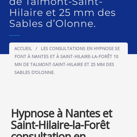
de Talmont-Saint-
Hilaire et 25 mm des
Sables d’Olonne.
ACCUEIL
/
LES CONSULTATIONS EN HYPNOSE SE
FONT À NANTES ET À SAINT-HILAIRE-LA-FORÊT 10
MN DE TALMONT-SAINT-HILAIRE ET 25 MM DES
SABLES D’OLONNE.
Hypnose à Nantes et
Saint-Hilaire-la-Forêt
consultation en